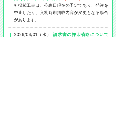
※ 掲載工事は、公表日現在の予定であり、発注を
中止したり、入札時期掲載内容が変更となる場合
があります。
2026/04/01（水）
請求書の押印省略について
（お知らせ）
令和8年4月1日より、市民・事業者の方々の負担を
軽減するため、請求書への押印の省略を実施して
います。
１.従来通り、請求書に押印の上、提出いただくこ
とも可能です。
２.電話連絡や本人確認書類（運転免許証等）の提
示など、請求者（債権者）本人からの提出である
ことを確認させていただく場合がありますので、
ご協力をお願いします。