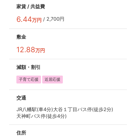
家賃 /
共益費
6.44
2,700円
/
万円
敷金
12.88
万円
減額・
割引
子育て応援
近居応援
交通
JR八幡駅(車4分)
大谷１丁目バス停(徒歩2分)
天神町バス停(徒歩4分)
住所