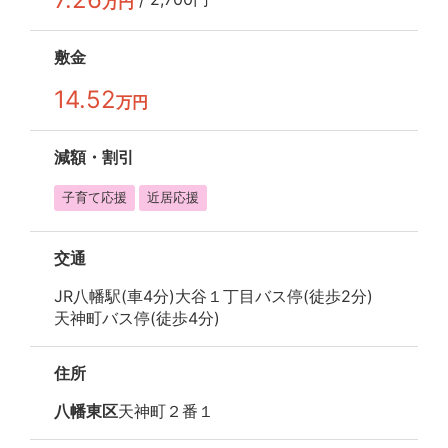
万円
敷金
14.52
万円
減額・
割引
子育て応援
近居応援
交通
JR八幡駅(車4分)
大谷１丁目バス停(徒歩2分)
天神町バス停(徒歩4分)
住所
八幡東区
天神町２番１