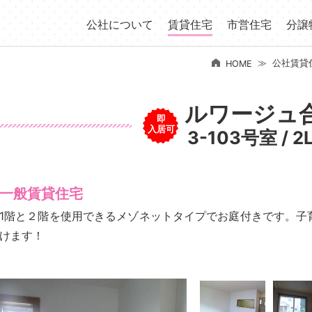
公社について
賃貸住宅
市営住宅
分譲
公社賃貸
HOME
ルワージュ
即
入居可
3-103号室 / 2
一般賃貸住宅
1階と２階を使用できるメゾネットタイプでお庭付きです。子
けます！