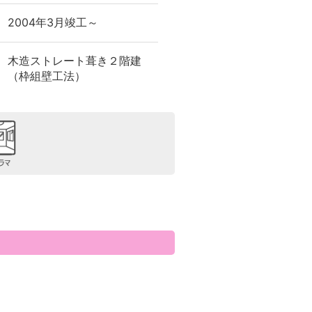
2004年3月竣工～
木造ストレート葺き２階建
（枠組壁工法）