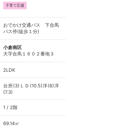
子育て応援
おでかけ交通バス 下合馬
バス停(徒歩１分)
小倉南区
大字合馬１６０２番地３
2LDK
台所(3)ＬＤ(10.5)洋(8)洋
(7.3)
1 / 2階
69.14㎡