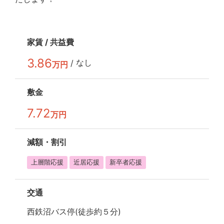
家賃 /
共益費
3.86
なし
/
万円
敷金
7.72
万円
減額・
割引
上層階応援
近居応援
新卒者応援
交通
西鉄沼バス停(徒歩約５分)