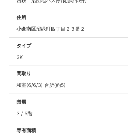
西鉄 沼団地バス停(徒歩約5分)
住所
小倉南区
沼緑町四丁目２３番２
タイプ
3K
間取り
和室(6/6/3) 台所(約5)
階層
3 / 5階
専有面積