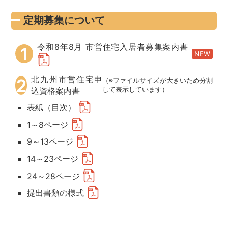
定期募集について
令和8年8月 市営住宅入居者募集案内書
1
NEW
北九州市営住宅申
2
（※ファイルサイズが大きいため分割
込資格案内書
して表示しています）
表紙（目次）
1～8ページ
9～13ページ
14～23ページ
24～28ページ
提出書類の様式