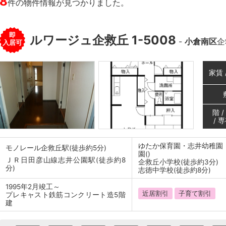
8
件の物件情報が見つかりました。
即
ルワージュ企救丘 1-5008
-
小倉南区
企
入居可
家賃 
階 
/ 
ゆたか保育園・志井幼稚園
モノレール企救丘駅(徒歩約5分)
園()
ＪＲ日田彦山線志井公園駅(徒歩約8
企救丘小学校(徒歩約3分)
分)
志徳中学校(徒歩約8分)
1995年2月竣工～
近居割引
子育て割引
プレキャスト鉄筋コンクリート造5階
建