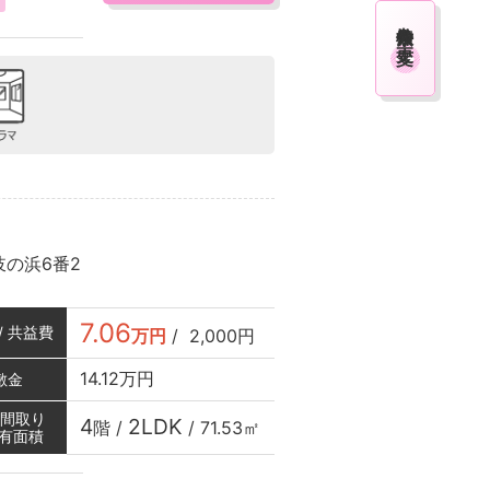
検索条件を変更
岐の浜6番2
7.06
/ 共益費
万円
/
2,000円
14.12万円
敷金
/ 間取り
4
2LDK
階 /
/
71.53㎡
専有面積