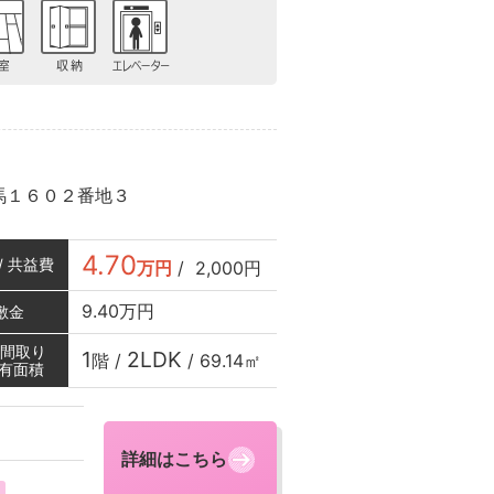
馬１６０２番地３
4.70
/ 共益費
万円
/
2,000円
9.40万円
敷金
/ 間取り
1
2LDK
階 /
/
69.14㎡
専有面積
詳細はこちら