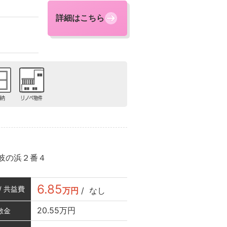
詳細はこちら
岐の浜２番４
6.85
/ 共益費
万円
/
なし
20.55万円
敷金