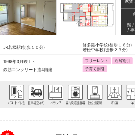
家賃 
階 
/ 
修多羅小学校(徒歩１６分)
JR若松駅(徒歩１０分)
若松中学校(徒歩２３分)
フリーレント
近居割引
1998年3月竣工～
子育て割引
鉄筋コンクリート造4階建
即