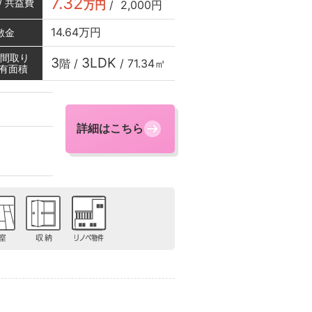
7.32
/ 共益費
万円
/
2,000円
14.64万円
敷金
/ 間取り
3
3LDK
階 /
/
71.34㎡
専有面積
詳細はこちら