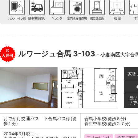
即
ルワージュ合馬 3-103
-
小倉南区
大字合
入居可
家賃 
階 
/ 
おでかけ交通バス 下合馬バス停(徒
合馬小学校(徒歩６分)
歩１分)
菅生中学校(徒歩２７分)
2004年3月竣工～
フリーレント
子育て割引