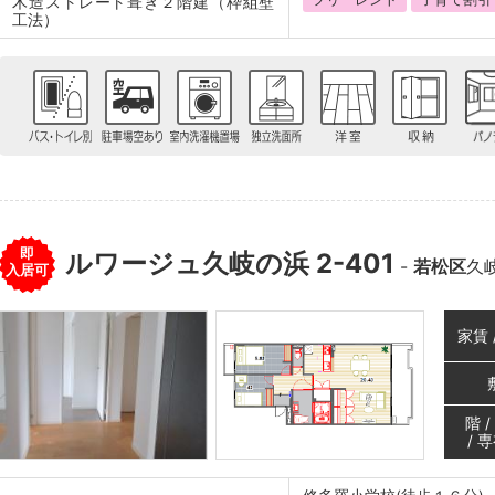
木造ストレート葺き２階建（枠組壁
工法）
即
ルワージュ久岐の浜 2-401
-
若松区
久
入居可
家賃 
階 
/ 