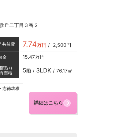
救丘二丁目３番２
7.74
/ 共益費
万円
/
2,500円
15.47万円
敷金
/ 間取り
5
3LDK
階 /
/
76.17㎡
専有面積
・志徳幼稚
詳細はこちら