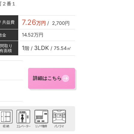
町２番１
7.26
/ 共益費
万円
/
2,700円
14.52万円
敷金
/ 間取り
1
3LDK
階 /
/
75.54㎡
専有面積
詳細はこちら