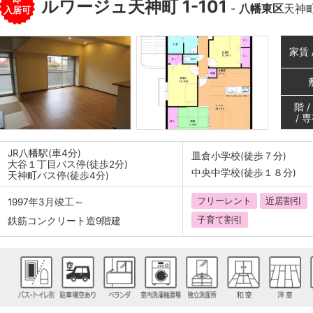
ルワージュ天神町 1-101
-
八幡東区
天神
入居可
家賃 
階 
/ 
JR八幡駅(車4分)
皿倉小学校(徒歩７分)
大谷１丁目バス停(徒歩2分)
中央中学校(徒歩１８分)
天神町バス停(徒歩4分)
フリーレント
近居割引
1997年3月竣工～
子育て割引
鉄筋コンクリート造9階建