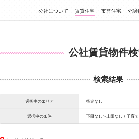
公社について
賃貸住宅
市営住宅
分譲
公社賃貸物件検
検索結果
選択中の
エリア
指定なし
選択中の
条件
下限なし〜上限なし / 子育